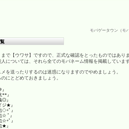
モバゲータウン（モバ
覧
くまで【ウワサ】ですので、正式な確認をとったものではあり
能人については、それら全てのモバネーム情報を掲載していま
ニメを送ったりするのは迷惑になりますのでやめましょう。
るのにとどめておきましょう。
＠』
**』
義◎』
イジ★』
◇+ﾟ』
☆ ﾟ』
☆+ﾟ』
也★』