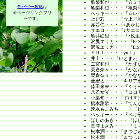
亀梨和也・・・『☆ミ☆
モバゲー攻略
は
亀梨和也・・・『亀梨
全ページリンクフリ
ベッキー・・・『☆レ
ーです。
上戸彩・・・『☆上戸
赤西仁・・・『♪あかじ
サエコ・・・『♪サエコ
亀井絵里・・・『♪絵里
沢尻エリカ・・・『E･
沢尻エリカ・・・『E.S
ＹＵＩ・・・『yuＩ』
井上・・・『いとま♪』
二宮和也・・・『かず
榮倉奈々・・・『かな
榮倉奈々・・・『かな
薮宏太・・・『キリア
倖田來未・・・『くぅ
八乙女光・・・『ココ
小栗旬・・・『すけす
橋本甜歌・・・『てん
速水もこみち・・・『
ベッキー・・・『ベキ
ほしのあき・・・『ほ
長澤まさみ・・・『ま
松本潤・・・『まつじ
松本潤・・・『まつじ