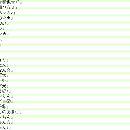
和也☆+ﾟ』
和也☆ミ』
ベッカ♪』
彩☆★』
ん♪』
♪』
♪★』
S』
』
なり』
たん』
なん☆』
宏太』
ー姫』
ア光』
け◎♪』
かりん』
ピョ②』
子⑧』
しのあき〇』
→ちん』
ゅん☆』
ゅん♪』