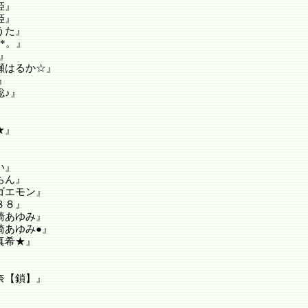
姫』
姫』
うた』
*。』
』
瀬はるか☆』
』
聡♪』
』
★』
い』
ちん』
ゴエモン』
８８』
崎あゆみ』
崎あゆみ●』
真希★』
』
奈【鎖】』