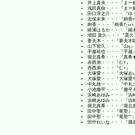
井上真央・・・『まー
浅田真由・・・『まー
田口淳之介・・・『ゆ
志保未来・・・『絢香†
絢香・・・『絢香たω♀
綾瀬はるか・・・『綾
増田 貴久・・・『貫久
妻夫木・・・『妻夫木
山下智久・・・『山q』
手越祐也・・・『手越
堀北真希・・・『真希
赤西弟・・・『仁†』
赤西弟・・・『仁+』
大塚愛・・・『大塚あ
大塚愛・・・『大塚愛
中丸雄一・・・『中丸
小池撤平・・・『撤平
浜崎あゆみ・・・『浜
浜崎あゆみ・・・『浜
堀北真希・・・『堀北
田中聖・・・『竜聖』
田中聖・・・『竜聖""
田中れいな・・・『麗