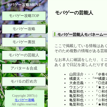
モバゲー攻略MENU
モバゲーの芸能人
モバゲー攻略TOP
モバゲー攻略
モバゲー芸能人モバネーム一
モバゲー裏技
ここで掲載している情報はあ
そのため複数の情報がある芸
モバゲーの芸能人
なお本人に確認をしたり、ミ
あくまで日記を楽しんだりす
アバター＆合成
山田涼介・・・『＠奏
橘慶太・・・『**橘慶太
モバＧの貯め方
大倉忠義・・・『◎忠
ウエンツ・・・『★エ
亀梨和也・・・『◇和也
Copyright 2007(c)
亀梨和也・・・『☆和也
モバゲー攻略
亀梨和也・・・『☆和也
All rights reserved.
亀梨和也・・・『★和